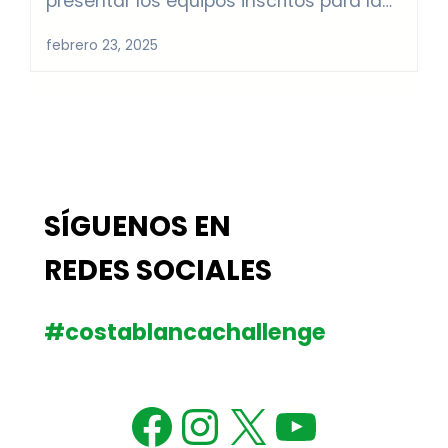
presentar los equipos inscritos para las
dos pruebas de esta primera edición de
febrero 23, 2025
la CostaBlanca Challenge – Gran
Premio San Vicente. Contaremos con un
total de 30 equipos, entre los que se
incluyen 3 selecciones nacionales. Estos
serán los equipos participantes.
SÍGUENOS EN
REDES SOCIALES
#costablancachallenge
Facebook
Instagram
X
YouTu