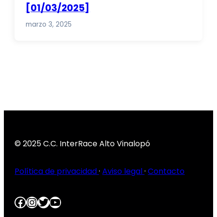
[01/03/2025]
marzo 3, 2025
© 2025 C.C. InterRace Alto Vinalopó
Política de privacidad
·
Aviso legal
·
Contacto
Facebook
Instagram
Twitter
YouTube